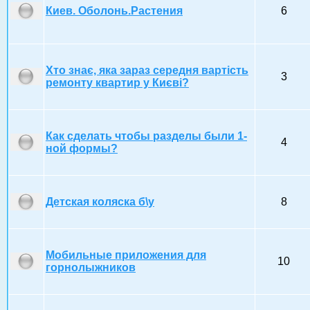
Киев. Оболонь.Растения
6
Хто знає, яка зараз середня вартість
3
ремонту квартир у Києві?
Как сделать чтобы разделы были 1-
4
ной формы?
Детская коляска б\у
8
Мобильные приложения для
10
горнолыжников