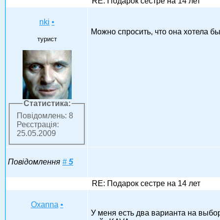
RE: Подарок сестре на 14 лет
nki
•
Можно спросить, что она хотела бы
турист
Статистика:
Повідомлень: 8
Реєстрація:
25.05.2009
Повідомлення
#
5
RE: Подарок сестре на 14 лет
Oxanna
•
У меня есть два варианта на выбо