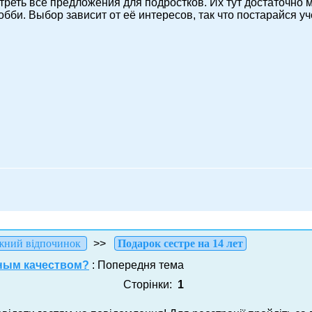
треть все предложения для подростков. Их тут достаточно м
бби. Выбор зависит от её интересов, так что постарайся уче
жний відпочинок
>>
Подарок сестре на 14 лет
ьным качеством?
: Попередня тема
Сторінки:
1