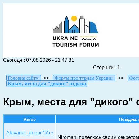
Сьогодні: 07.08.2026 - 21:47:31
Сторінки:
1
Головна сайту
>>
Форум про туризм України
>>
Фото
Крым, места для "дикого" отдыха
Крым, места для "дикого"
Автор
Повідомл
Alexandr_dnepr755
•
Niroman, поделюсь своим секретом -