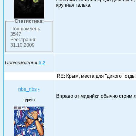
крупная галька.
Статистика:
Повідомлень:
3547
Реєстрація:
31.10.2009
Повідомлення
#
2
RE: Крым, места для "дикого" отды
nbs_nbs
•
Вправо от мидийки обычно стоим 
турист