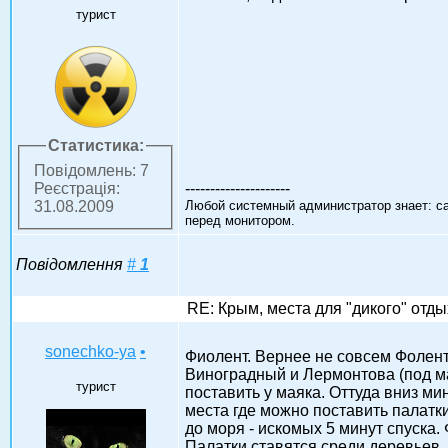
турист
Статистика:
Повідомлень: 7
---------------------
Реєстрація:
Любой системный администратор знает: с
31.08.2009
перед монитором.
Повідомлення
#
1
RE: Крым, места для "дикого" отды
sonechko-ya
•
Фиолент. Вернее не совсем Фолен
Виноградный и Лермонтова (под 
турист
поставить у маяка. Оттуда вниз мин
места где можно поставить палатки
до моря - искомых 5 минут спуска. 
Палатки ставятся среди деревьев, 