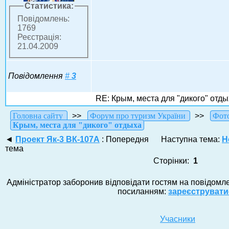
Статистика:
Повідомлень:
1769
Реєстрація:
21.04.2009
Повідомлення
#
3
RE: Крым, места для "дикого" отды
Головна сайту
>>
Форум про туризм України
>>
Фото
Крым, места для "дикого" отдыха
◄
Проект Як-3 ВК-107А
: Попередня
Наступна тема:
Н
тема
Сторінки:
1
Адміністратор заборонив відповідати гостям на повідомле
посиланням:
зареєструвати
Учасники