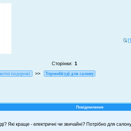
П
Сторінки:
1
етні подорожі
>>
Термобігуді для салону
Повідомлення
уді? Які краще - електричні чи звичайні? Потрібно для салону