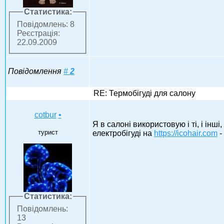
Статистика:
Повідомлень: 8
Реєстрація:
22.09.2009
Повідомлення
#
2
RE: Термобігуді для салону
cotbur
•
Я в салоні використовую і ті, і інш
турист
електробігуді на
https://icohair.com
-
Статистика:
Повідомлень:
13