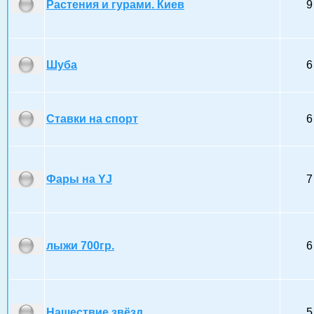
Растения и гурами. Киев
9
Шуба
6
Ставки на спорт
6
Фары на YJ
7
лыжи 700гр.
6
Нашествие звёзд
5