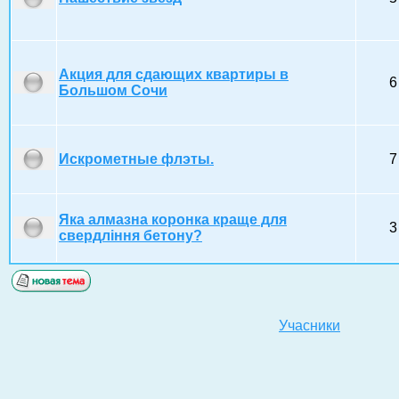
Акция для сдающих квартиры в
6
Большом Сочи
Искрометные флэты.
7
Яка алмазна коронка краще для
3
свердління бетону?
Учасники